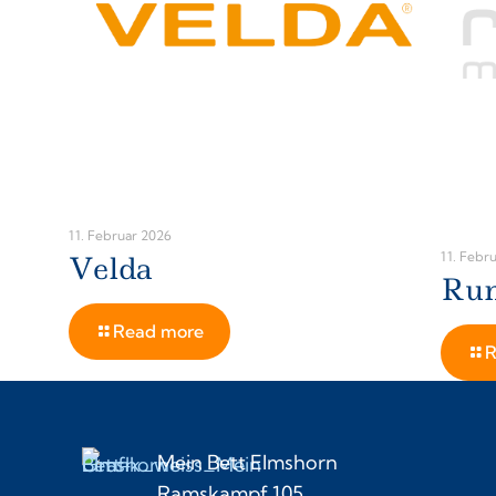
11. Februar 2026
11. Febr
Velda
Ru
Read more
R
Mein Bett Elmshorn
Ramskampf 105